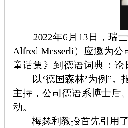
2022
年
6
月
13
日，瑞
Alfred Messerli
）应邀为公
童话集》到德语词典：论
——
以
‘
德国森林
’
为例”。
主持，公司德语系博士后
动。
梅瑟利教授
首先引用