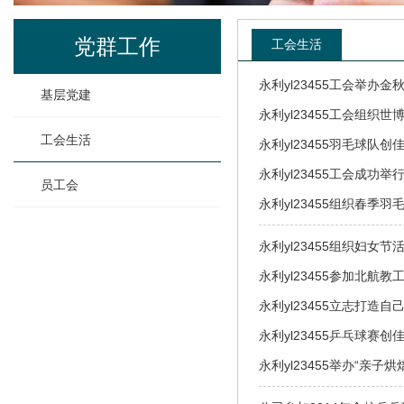
党群工作
工会生活
永利yl23455工会举办
基层党建
永利yl23455工会组织
工会生活
永利yl23455羽毛球队创
永利yl23455工会成功举
员工会
永利yl23455组织春季羽
永利yl23455组织妇女节
永利yl23455参加北航
永利yl23455立志打造
永利yl23455乒乓球赛创
永利yl23455举办“亲子烘