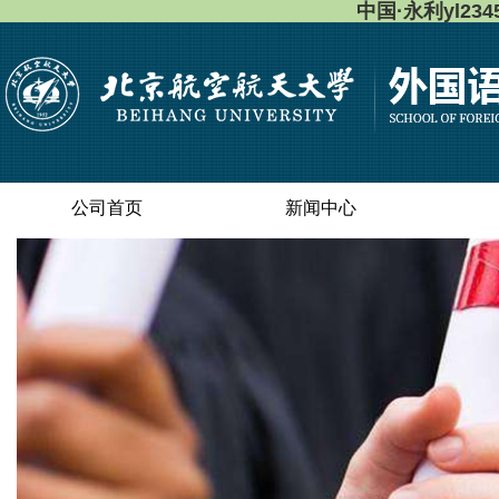
中国·永利yl23
公司首页
新闻中心