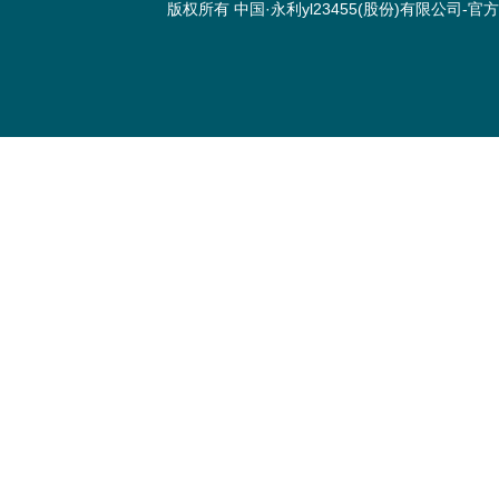
版权所有 中国·永利yl23455(股份)有限公司-官