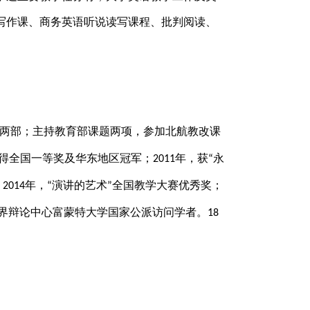
写作课、商务英语听说读写课程、批判阅读、
两部；主持教育部课题两项，参加北航教改课
得全国一等奖及华东地区冠军；
年，获
永
2011
“
；
年，
演讲的艺术
全国教学大赛优秀奖；
2014
“
”
界辩论中心富蒙特大学国家公派访问学者。
18