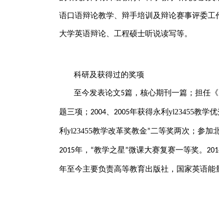
语口语辩论教学、辩手培训及辩论赛事评委工
大学英语辩论、工程硕士听说读写等。
科研及获得过的奖项
至今发表论文
篇，核心期刊一篇；担任《
5
题三项；
、
年获得​永利yl23455教学
2004
2005
利yl23455教学改革奖教金
二等奖两次；参加
”
年，
教学之星
微课大赛复赛一等奖。
2015
“
”
201
年至今
主要负责高等教育出版社，国家英语能